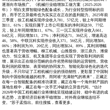
逐渐向市场推广。《机械行业稳增加工做方案（2025-2026
年）》明白支撑智能绿色配备成长，为行业转型指明标的目
的，而手艺立异最终也为实实正在正在的盈利能力。2025年前
三季度，徐工机械实现停业收入781。57亿元，较上年同期增
加11。61%；实现归属于上市公司股东的净利润达59。77亿
元，较上年同期增加11。67%。三一沉工实现停业收入661。
04亿元，同比增加13。27%；净利润达71。36亿元，增速高达
46。58%。中联沉科实现停业收入371。56亿元，同比增加8。
06%；净利润为39。20亿元，同比增加24。89%，其利润增幅
也显著高于营收增幅。柳工机械、山推股份、浙江鼎力、潍柴
动力、恒立液压、杭叉集团等企业也实现了营收取利润的双
增，展示出正在细分范畴的合作劣势和较强的运营韧性。营收
取利润的双增加、表里销的协同发力、智能化取绿色化的迭代
升级，不只印证了工程机械行业的强劲韧性，更彰显了中国制
制向中国创制逾越的程序。而阿谁“充满朝气的将来”，正藏正
在每一台智能配备的精准功课里，藏正在每一个海外财产园的
落地生根中，藏正在每一次手艺冲破的立异迭代间。“估计
2026年中国工程机械行业将继续呈现稳健运转、稳中有进的成
长态势，次要经济目标将平稳增加，对外商业继续连结不
变。”苏子孟指出。前往搜狐，查看更多。