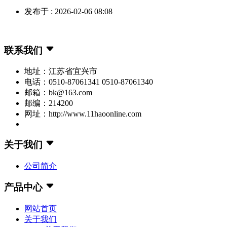
发布于 : 2026-02-06 08:08
联系我们
地址：江苏省宜兴市
电话：0510-87061341 0510-87061340
邮箱：bk@163.com
邮编：214200
网址：http://www.11haoonline.com
关于我们
公司简介
产品中心
网站首页
关于我们