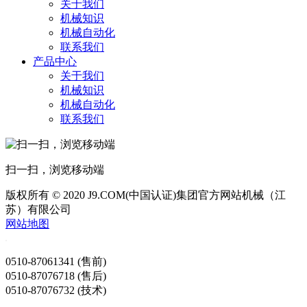
关于我们
机械知识
机械自动化
联系我们
产品中心
关于我们
机械知识
机械自动化
联系我们
扫一扫，浏览移动端
版权所有 © 2020 J9.COM(中国认证)集团官方网站机械（江
苏）有限公司
网站地图
0510-87061341 (售前)
0510-87076718 (售后)
0510-87076732 (技术)