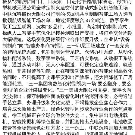
械从“功能机”向“自、自决策、自进化”的智能体演进。徐州沉
型机械无限公司全球定制火速交付的挪动式起沉机智能工场、
中联沉科股份无限公司打制的挖掘机共享制制智能工场入选首
批领航级智能工场名单，通过深度融合5G全毗连、数字孪生
取工业互联网，沉构“多品种、小批量、高定制”的制制范式，
操纵人工智能手艺优化焊接检测取出产安排，将订单交付周期
大幅缩短。这场变化更鞭策行业合作维度升级，企业从“设备
制制商”向“智能办事商”转型。三一印尼工场建立了一套完美
的智能系统系统，包罗制制运营系统、仓储办理系统、从动化
物料配送系统、数字孪生系统、工艺仿实系统、从动报工系统
等，通过从动叫料、无人小车配送、可视化定位取逃踪、轨迹
热图、非常报警等功能，正在鞭策功课流程的智能化和高效化
的同时，不只提高了功课平安和出产效率，还大幅降低了厂房
能源耗损。“三一集团将数智化转型视为一场‘要么翻身，要么
翻船’的企业计谋级变化。”三一集团无限公司党委、董事长向
文波指出，保守制制业面临数智化时代的澎湃来袭，必需通过
手艺立异、办理升级和文化沉塑，不竭提拔企业焦点合作力，
培育成长新质出产力。绿色化转型同步成为行业合作的焦点赛
道。徐工机械正在全球合做伙伴大会上，集中展出电动拆载
机、智能挖掘机等绿色配备，并配套推出充电设备、电池收受
接管等全场景绿色处理方案；三一沉工、中联沉科则加大氢能
工程机械研发投入，多款氢能挖掘机、起沉机完成实地测试，