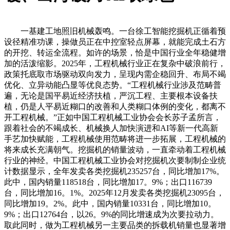
一基建工地照旧机械轰鸣。一台徐工智能挖掘机正循着预
设径精准功课，操做员正在中控室轻点屏幕，就能完成土石方
的开挖、转运全流程。如许的场景，恰是中国行业全年稳健增
加的活泼缩影。2025年，工程机械行业正在复杂中破浪前行，
政策托底取市场驱动双向发力，呈现内需企稳回升、布局不竭
优化、立异动能凸显等优良态势。“工程机械行业涉及范畴普
遍，无论是国平易近经济扶植，严沉工程、主要根本设备扶
植，仍是人平易近糊口的改善和人类糊口体例的变化，都离不
开工程机械。”正如中国工程机械工业协会会长苏子孟所言，
跟着社会的不竭成长、机械换人加快演进和AI等新一代高新
手艺加快赋能，工程机械使用范畴将进一步拓展，工程机械的
将来成长充满朝气。挖掘机的销量波动，一直牵动着工程机械
行业的神经。中国工程机械工业协会对挖掘机次要制制企业统
计数据显示，全年发卖各类挖掘机235257台，同比增加17%。
此中，国内销量118518台，同比增加17。9%；出口116739
台，同比增加16。1%。2025年12月发卖各类挖掘机23095台，
同比增加19。2%。此中，国内销量10331台，同比增加10。
9%；出口12764台，以26。9%的同比增速成为次要拉动力。
取此同时，做为工程机械另一主要品类的拆载机销量也显著增