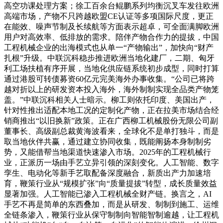
高空功课处理方案；徐工百余台鲲鹏系列均衡沉叉车发往欧洲
高端市场，产物不只跨越欧盟CE认证等多项国际尺度，更正
在能效、噪声节制及长续航等方面表示超卓，可全面满脚欧洲
用户对高效率、低排放的需求。陪伴产物合作力的提拔，中国
工程机械企业的出海模式也从单一“产物输出”，加快向“财产
扎根”升级。中联沉科稳步推进欧洲当地化建厂，二期、匈牙
利工场扶植有序开展，当地化供应链系统初步成型，同时打算
通过港股可转债募资60亿元完美海外办事收集。“公司已将跨
越对折以上的研发资本投入海外，海外制制实现全品类产物笼
盖。”中联沉科相关人士暗示。柳工则依托印度、美国出产，
针对性推出适配本地工况的定制化产物，正在拉美市场结合经
销商推出“以旧换新”政策。正在广西柳工机械股份无限公司副
董事长、高级副总裁黄海波看来，全球化不是单打独斗，而是
取当地伙伴共赢，通过建立协同收集，既能阐扬本身制制劣
势，又能借帮当地渠道快速渗入市场。2025年的工程机械行
业，正派历一场由手艺立异引领的深刻变化。人工智能、数字
孪生、电动化等新手艺取配备深度融合，新质出产力加速培
育，鞭策行业从“规模扩张”向“质量提拔”转型，成长质量效益
显著加强。人工智能已渗入工程机械全财产链。换言之，AI
手艺不再是简单的东西叠加，而是从研发、制制到施工、运维
全链条渗入，鞭策行业从保守制制向智能智制逾越，让工程机