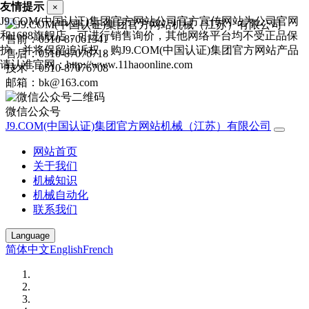
友情提示
×
J9.COM(中国认证)集团官方网站公司官方宣传网站为公司官网
和1688旗舰店，可进行销售询价，其他网络平台均不受正品保
售前：0510-87061341
护，并将保留追诉权，购J9.COM(中国认证)集团官方网站产品
售后：0510-87076718
请认准官网：http://www.11haoonline.com
技术：0510-87076708
邮箱：bk@163.com
微信公众号
J9.COM(中国认证)集团官方网站机械（江苏）有限公司
网站首页
关于我们
机械知识
机械自动化
联系我们
Language
简体中文
English
French