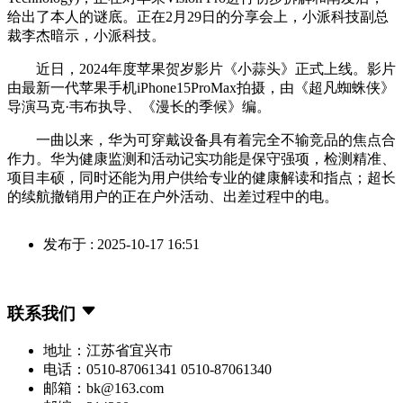
给出了本人的谜底。正在2月29日的分享会上，小派科技副总
裁李杰暗示，小派科技。
近日，2024年度苹果贺岁影片《小蒜头》正式上线。影片
由最新一代苹果手机iPhone15ProMax拍摄，由《超凡蜘蛛侠》
导演马克·韦布执导、《漫长的季候》编。
一曲以来，华为可穿戴设备具有着完全不输竞品的焦点合
作力。华为健康监测和活动记实功能是保守强项，检测精准、
项目丰硕，同时还能为用户供给专业的健康解读和指点；超长
的续航撤销用户的正在户外活动、出差过程中的电。
发布于 : 2025-10-17 16:51
联系我们
地址：江苏省宜兴市
电话：0510-87061341 0510-87061340
邮箱：bk@163.com