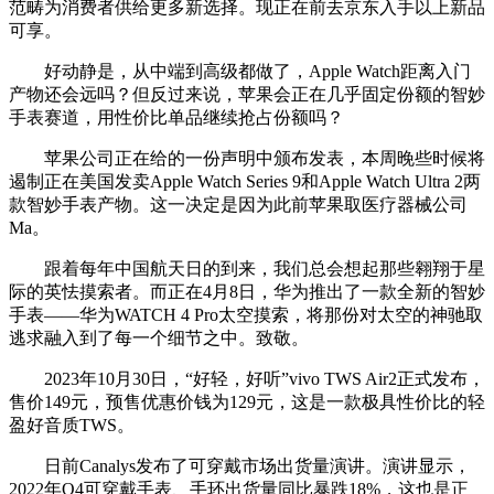
范畴为消费者供给更多新选择。现正在前去京东入手以上新品
可享。
好动静是，从中端到高级都做了，Apple Watch距离入门
产物还会远吗？但反过来说，苹果会正在几乎固定份额的智妙
手表赛道，用性价比单品继续抢占份额吗？
苹果公司正在给的一份声明中颁布发表，本周晚些时候将
遏制正在美国发卖Apple Watch Series 9和Apple Watch Ultra 2两
款智妙手表产物。这一决定是因为此前苹果取医疗器械公司
Ma。
跟着每年中国航天日的到来，我们总会想起那些翱翔于星
际的英怯摸索者。而正在4月8日，华为推出了一款全新的智妙
手表——华为WATCH 4 Pro太空摸索，将那份对太空的神驰取
逃求融入到了每一个细节之中。致敬。
2023年10月30日，“好轻，好听”vivo TWS Air2正式发布，
售价149元，预售优惠价钱为129元，这是一款极具性价比的轻
盈好音质TWS。
日前Canalys发布了可穿戴市场出货量演讲。演讲显示，
2022年Q4可穿戴手表、手环出货量同比暴跌18%，这也是正